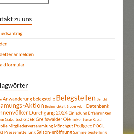
takt zu uns
liedsantrag
den
letter anmelden
aktformular
lagwörter
Belegstellen
Anwanderung
belegstelle
re
Bericht
amungs-Aktion
Datenbank
Besinnlichkeit
Bruder Adam
hnenvölker
Durchgang 2024
Einladung
Erfahrungen
Greifswalder Oie
Gabeltest
GDEB
imker
ion
Kasse
Kassel
Pedigree
olle
Mitgliederversammlung
Mönchgut
POOL-
Saison-eröffnung
kt
Pressemitteilung
Sammelbestellung