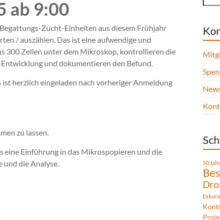
5 ab 9:00
r Begattungs-Zucht-Einheiten aus diesem Frühjahr
Kon
ten / auszählen. Das ist eine aufwendige und
ns 300 Zellen unter dem Mikroskop, kontrollieren die
Mitg
roa-Entwicklung und dokumentieren den Befund.
Spen
n ist herzlich eingeladen nach vorheriger Anmeldung
News
Kont
men zu lassen.
Sch
s eine Einführung in das Mikrospopieren und die
 und die Analyse.
50 Jah
Bes
Dro
Exkurs
Kontr
Proje