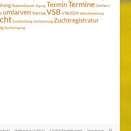
Termine
Termin
ulung
Stammbaum
Umlarv-
Tagung
VSB
umlarven
Varroa
n
VSB2024
Völkerbewertung
cht
Zuchtregistratur
Zuchtordnung
Zuchtplanung
ng
Züchtertagung
schutz
Haftungsausschluss
Cookie-Einstellungen
Impressum
💻