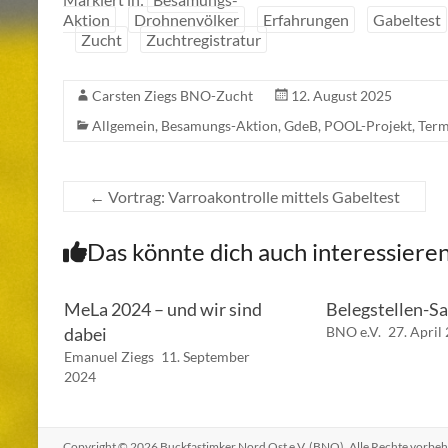
Aktion
Drohnenvölker
Erfahrungen
Gabeltest
Zucht
Zuchtregistratur
Carsten Ziegs BNO-Zucht
12. August 2025
Allgemein
,
Besamungs-Aktion
,
GdeB
,
POOL-Projekt
,
Term
←
Vortrag: Varroakontrolle mittels Gabeltest
Das könnte dich auch interessiere
MeLa 2024 – und wir sind
Belegstellen-S
dabei
BNO e.V.
27. April
Emanuel Ziegs
11. September
2024
Copyright © 2026
Buckfastimker Nord Ost e.V. (BNO)
. Alle Rechte vorbe