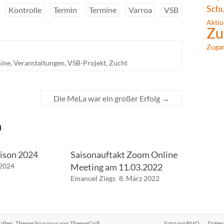
Sch
Kontrolle
Termin
Termine
Varroa
VSB
Aktio
Zu
Zuga
ine
,
Veranstaltungen
,
VSB-Projekt
,
Zucht
Die MeLa war ein großer Erfolg
→
n
aison 2024
Saisonauftakt Zoom Online
 2024
Meeting am 11.03.2022
Emanuel Ziegs
8. März 2022
halten. Theme
Spacious
von ThemeGrill.
Satzung BNO
Daten