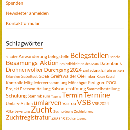
Spenden
Newsletter anmelden
Kontaktformular
Schlagwörter
Belegstellen
Anwanderung
belegstelle
50 Jahre
Bericht
Besamungs-Aktion
Datenbank
Besinnlichkeit
Bruder Adam
Drohnenvölker
Durchgang 2024
Einladung
Erfahrungen
Greifswalder Oie
Gabeltest
GDEB
imker
Exkursion
Kasse
Kassel
Pedigree
Kontrolle
Mitgliederversammlung
Mönchgut
POOL-
Saison-eröffnung
Projekt
Pressemitteilung
Sammelbestellung
Termine
Termin
Schulung
Stammbaum
Tagung
VSB
umlarven
Varroa
Umlarv-Aktion
VSB2024
Zucht
Völkerbewertung
Zuchtordnung
Zuchtplanung
Zuchtregistratur
Zugang
Züchtertagung