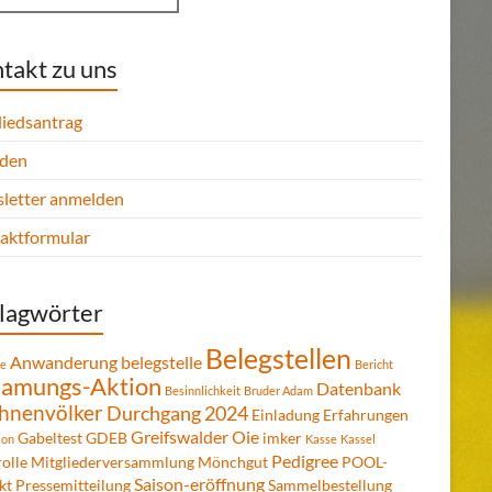
takt zu uns
liedsantrag
den
letter anmelden
aktformular
lagwörter
Belegstellen
Anwanderung
belegstelle
re
Bericht
amungs-Aktion
Datenbank
Besinnlichkeit
Bruder Adam
hnenvölker
Durchgang 2024
Einladung
Erfahrungen
Greifswalder Oie
Gabeltest
GDEB
imker
ion
Kasse
Kassel
Pedigree
olle
Mitgliederversammlung
Mönchgut
POOL-
Saison-eröffnung
kt
Pressemitteilung
Sammelbestellung