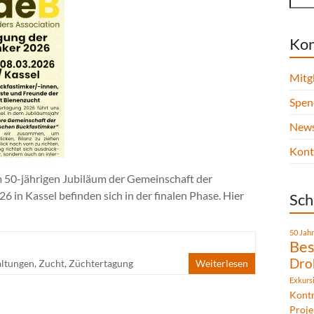
Kon
Mitg
Spen
News
Kont
50-jährigen Jubiläum der Gemeinschaft der
6 in Kassel befinden sich in der finalen Phase. Hier
Sch
50 Jah
Bes
Dro
altungen
,
Zucht
,
Züchtertagung
Weiterlesen
Exkurs
Kontr
Proje