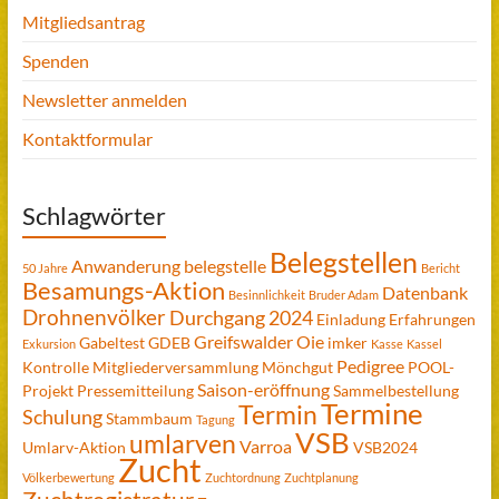
Mitgliedsantrag
Spenden
Newsletter anmelden
Kontaktformular
Schlagwörter
Belegstellen
Anwanderung
belegstelle
50 Jahre
Bericht
Besamungs-Aktion
Datenbank
Besinnlichkeit
Bruder Adam
Drohnenvölker
Durchgang 2024
Einladung
Erfahrungen
Greifswalder Oie
Gabeltest
GDEB
imker
Exkursion
Kasse
Kassel
Pedigree
Kontrolle
Mitgliederversammlung
Mönchgut
POOL-
Saison-eröffnung
Projekt
Pressemitteilung
Sammelbestellung
Termine
Termin
Schulung
Stammbaum
Tagung
VSB
umlarven
Varroa
Umlarv-Aktion
VSB2024
Zucht
Völkerbewertung
Zuchtordnung
Zuchtplanung