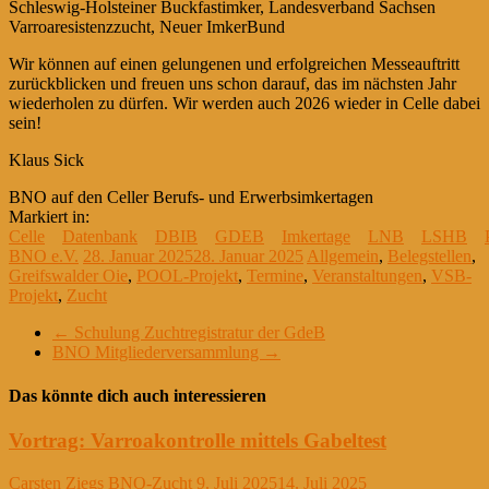
Schleswig-Holsteiner Buckfastimker, Landesverband Sachsen
Varroaresistenzzucht, Neuer ImkerBund
Wir können auf einen gelungenen und erfolgreichen Messeauftritt
zurückblicken und freuen uns schon darauf, das im nächsten Jahr
wiederholen zu dürfen. Wir werden auch 2026 wieder in Celle dabei
sein!
Klaus Sick
BNO auf den Celler Berufs- und Erwerbsimkertagen
Markiert in:
Celle
Datenbank
DBIB
GDEB
Imkertage
LNB
LSHB
BNO e.V.
28. Januar 2025
28. Januar 2025
Allgemein
,
Belegstellen
,
Greifswalder Oie
,
POOL-Projekt
,
Termine
,
Veranstaltungen
,
VSB-
Projekt
,
Zucht
←
Schulung Zuchtregistratur der GdeB
BNO Mitgliederversammlung
→
Das könnte dich auch interessieren
Vortrag: Varroakontrolle mittels Gabeltest
Carsten Ziegs BNO-Zucht
9. Juli 2025
14. Juli 2025