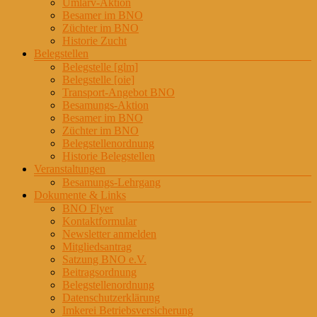
Umlarv-Aktion
Besamer im BNO
Züchter im BNO
Historie Zucht
Belegstellen
Belegstelle [glm]
Belegstelle [oie]
Transport-Angebot BNO
Besamungs-Aktion
Besamer im BNO
Züchter im BNO
Belegstellenordnung
Historie Belegstellen
Veranstaltungen
Besamungs-Lehrgang
Dokumente & Links
BNO Flyer
Kontaktformular
Newsletter anmelden
Mitgliedsantrag
Satzung BNO e.V.
Beitragsordnung
Belegstellenordnung
Datenschutzerklärung
Imkerei Betriebsversicherung