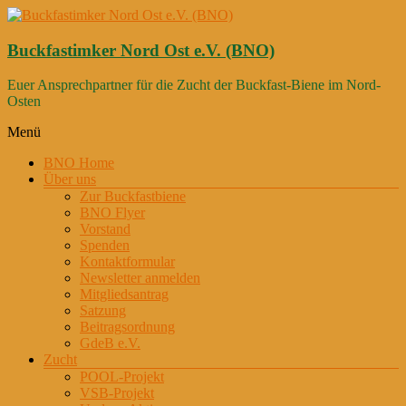
Zum
Inhalt
springen
Buckfastimker Nord Ost e.V. (BNO)
Euer Ansprechpartner für die Zucht der Buckfast-Biene im Nord-
Osten
Menü
BNO Home
Über uns
Zur Buckfastbiene
BNO Flyer
Vorstand
Spenden
Kontaktformular
Newsletter anmelden
Mitgliedsantrag
Satzung
Beitragsordnung
GdeB e.V.
Zucht
POOL-Projekt
VSB-Projekt