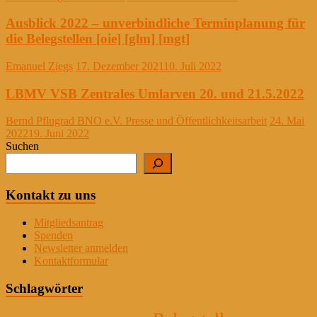
Ausblick 2022 – unverbindliche Terminplanung für
die Belegstellen [oie] [glm] [mgt]
Emanuel Ziegs
17. Dezember 2021
10. Juli 2022
LBMV VSB Zentrales Umlarven 20. und 21.5.2022
Bernd Pflugrad BNO e.V. Presse und Öffentlichkeitsarbeit
24. Mai
2022
19. Juni 2022
Suchen
Kontakt zu uns
Mitgliedsantrag
Spenden
Newsletter anmelden
Kontaktformular
Schlagwörter