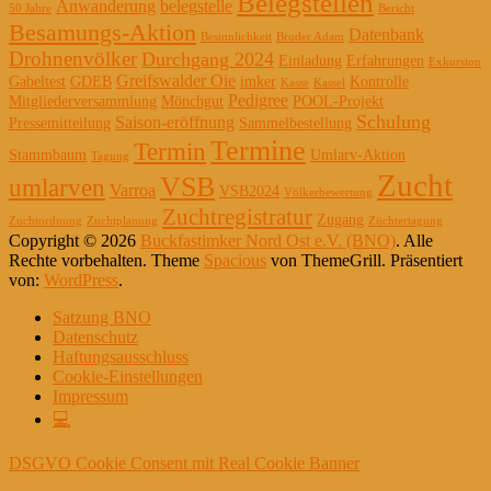
Belegstellen
Anwanderung
belegstelle
50 Jahre
Bericht
Besamungs-Aktion
Datenbank
Besinnlichkeit
Bruder Adam
Drohnenvölker
Durchgang 2024
Einladung
Erfahrungen
Exkursion
Greifswalder Oie
Gabeltest
GDEB
imker
Kontrolle
Kasse
Kassel
Pedigree
Mitgliederversammlung
Mönchgut
POOL-Projekt
Schulung
Saison-eröffnung
Pressemitteilung
Sammelbestellung
Termine
Termin
Stammbaum
Umlarv-Aktion
Tagung
Zucht
VSB
umlarven
Varroa
VSB2024
Völkerbewertung
Zuchtregistratur
Zugang
Zuchtordnung
Zuchtplanung
Züchtertagung
Copyright © 2026
Buckfastimker Nord Ost e.V. (BNO)
. Alle
Rechte vorbehalten. Theme
Spacious
von ThemeGrill. Präsentiert
von:
WordPress
.
Satzung BNO
Datenschutz
Haftungsausschluss
Cookie-Einstellungen
Impressum
💻
DSGVO Cookie Consent mit Real Cookie Banner