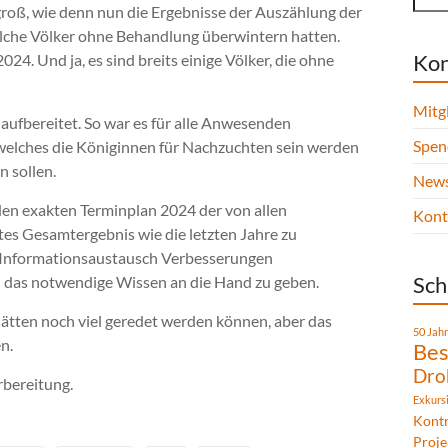
roß, wie denn nun die Ergebnisse der Auszählung der
elche Völker ohne Behandlung überwintern hatten.
Kon
024. Und ja, es sind breits einige Völker, die ohne
Mitg
ufbereitet. So war es für alle Anwesenden
Spen
 welches die Königinnen für Nachzuchten sein werden
 sollen.
News
den exakten Terminplan 2024 der von allen
Kont
es Gesamtergebnis wie die letzten Jahre zu
en Informationsaustausch Verbesserungen
Sch
n das notwendige Wissen an die Hand zu geben.
s hätten noch viel geredet werden können, aber das
50 Jah
n.
Bes
Dro
rbereitung.
Exkurs
Kontr
Proje