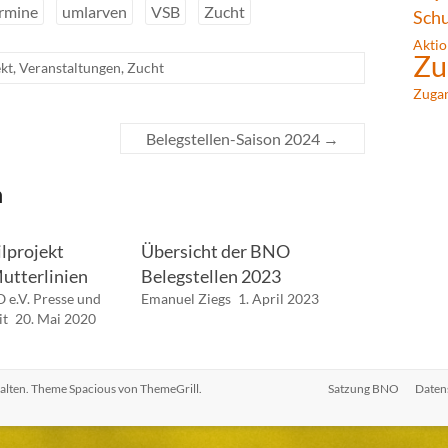
rmine
umlarven
VSB
Zucht
Sch
Aktio
Zu
kt
,
Veranstaltungen
,
Zucht
Zuga
Belegstellen-Saison 2024
→
n
lprojekt
Übersicht der BNO
utterlinien
Belegstellen 2023
 e.V. Presse und
Emanuel Ziegs
1. April 2023
it
20. Mai 2020
halten. Theme
Spacious
von ThemeGrill.
Satzung BNO
Daten