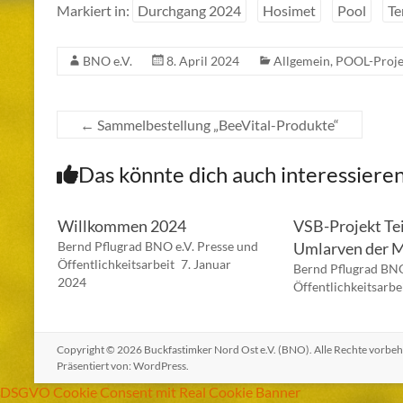
Markiert in:
Durchgang 2024
Hosimet
Pool
Te
BNO e.V.
8. April 2024
Allgemein
,
POOL-Proje
←
Sammelbestellung „BeeVital-Produkte“
Das könnte dich auch interessiere
Willkommen 2024
VSB-Projekt Tei
Bernd Pflugrad BNO e.V. Presse und
Umlarven der M
Öffentlichkeitsarbeit
7. Januar
Bernd Pflugrad BNO
2024
Öffentlichkeitsarbe
Copyright © 2026
Buckfastimker Nord Ost e.V. (BNO)
. Alle Rechte vorbe
Präsentiert von:
WordPress
.
DSGVO Cookie Consent mit Real Cookie Banner