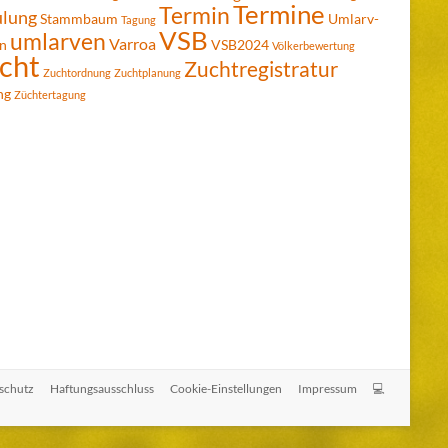
Termine
Termin
ulung
Stammbaum
Umlarv-
Tagung
VSB
umlarven
Varroa
n
VSB2024
Völkerbewertung
cht
Zuchtregistratur
Zuchtordnung
Zuchtplanung
ng
Züchtertagung
schutz
Haftungsausschluss
Cookie-Einstellungen
Impressum
💻