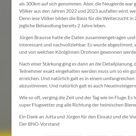
als 300km auf sich genommen. Aber, die Neugierde war g
Völker aus den Jahren 2022 und 2023 ausfallen wird, w
Denn iese Völker bilden die Basis für die Weiterzucht in 2
jegliche Behandlung bereits 2 Jahre leben.
Jürgen Brausse hatte die Daten zusammengetragen und a
interessant und nachvollziehbar. Es wurde abgestimmt,
und von welchen Königinnen Drohnen gewonnen werden
Nach einer Stärkung ging es dann an die Detailplanung, 
Teilnehmer exakt eingehalten werden muss um so ein gut
erreichen. Und natürlich galt es in einem umfangreich
abzustimmen. Und natürlich galt es auch Neueinsteiger
Wie so oft, verging die Zeit und der Tag wie im Fluge. E
super Flugwetter zog alle Richtung der heimischen Biene
Ein Dank an Jutta und Jürgen für den Einsatz und die Vo
Der BNO-Vorstand