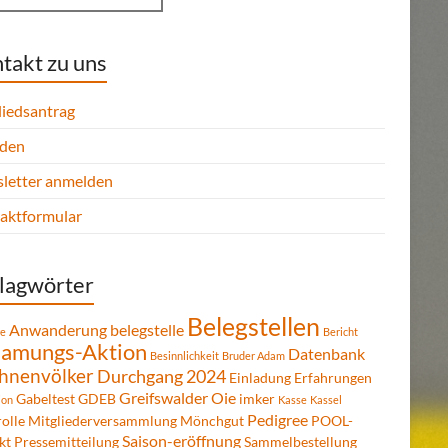
takt zu uns
liedsantrag
den
letter anmelden
aktformular
lagwörter
Belegstellen
Anwanderung
belegstelle
re
Bericht
amungs-Aktion
Datenbank
Besinnlichkeit
Bruder Adam
hnenvölker
Durchgang 2024
Einladung
Erfahrungen
Greifswalder Oie
Gabeltest
GDEB
imker
ion
Kasse
Kassel
Pedigree
olle
Mitgliederversammlung
Mönchgut
POOL-
Saison-eröffnung
kt
Pressemitteilung
Sammelbestellung