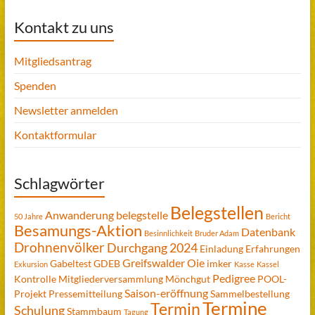
Kontakt zu uns
Mitgliedsantrag
Spenden
Newsletter anmelden
Kontaktformular
Schlagwörter
Belegstellen
Anwanderung
belegstelle
50 Jahre
Bericht
Besamungs-Aktion
Datenbank
Besinnlichkeit
Bruder Adam
Drohnenvölker
Durchgang 2024
Einladung
Erfahrungen
Greifswalder Oie
Gabeltest
GDEB
imker
Exkursion
Kasse
Kassel
Pedigree
Kontrolle
Mitgliederversammlung
Mönchgut
POOL-
Saison-eröffnung
Projekt
Pressemitteilung
Sammelbestellung
Termine
Termin
Schulung
Stammbaum
Tagung