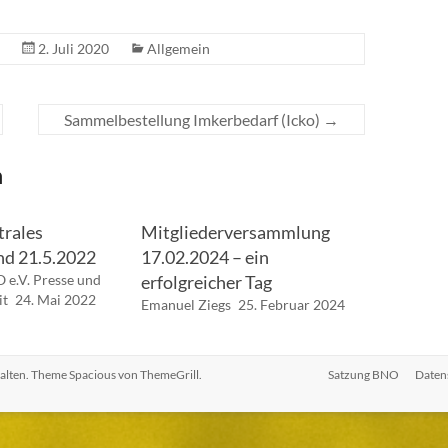
2. Juli 2020
Allgemein
Sammelbestellung Imkerbedarf (Icko)
→
n
rales
Mitgliederversammlung
nd 21.5.2022
17.02.2024 – ein
 e.V. Presse und
erfolgreicher Tag
it
24. Mai 2022
Emanuel Ziegs
25. Februar 2024
halten. Theme
Spacious
von ThemeGrill.
Satzung BNO
Daten