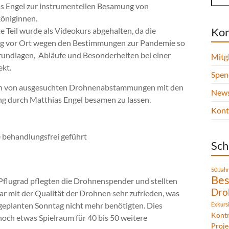
s Engel zur instrumentellen Besamung von
öniginnen.
Kon
e Teil wurde als Videokurs abgehalten, da die
g vor Ort wegen den Bestimmungen zur Pandemie so
 Grundlagen, Abläufe und Besonderheiten bei einer
Mitg
ekt.
Spen
nen von ausgesuchten Drohnenabstammungen mit den
News
g durch Matthias Engel besamen zu lassen.
Kont
behandlungsfrei geführt
Sch
50 Jah
Bes
 Pflugrad pflegten die Drohnenspender und stellten
Dro
war mit der Qualität der Drohnen sehr zufrieden, was
r geplanten Sonntag nicht mehr benötigten. Dies
Exkurs
Kontr
noch etwas Spielraum für 40 bis 50 weitere
Proje