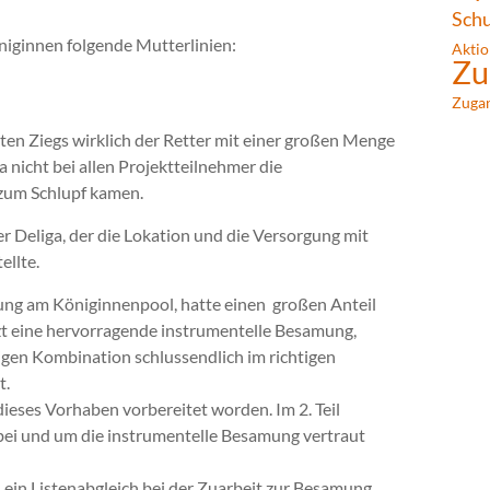
Sch
iginnen folgende Mutterlinien:
Aktio
Zu
Zuga
sten Ziegs wirklich der Retter mit einer großen Menge
nicht bei allen Projektteilnehmer die
um Schlupf kamen.
 Deliga, der die Lokation und die Versorgung mit
ellte.
igung am Königinnenpool, hatte einen großen Anteil
zt eine hervorragende instrumentelle Besamung,
tigen Kombination schlussendlich im richtigen
t.
dieses Vorhaben vorbereitet worden. Im 2. Teil
 bei und um die instrumentelle Besamung vertraut
d ein Listenabgleich bei der Zuarbeit zur Besamung