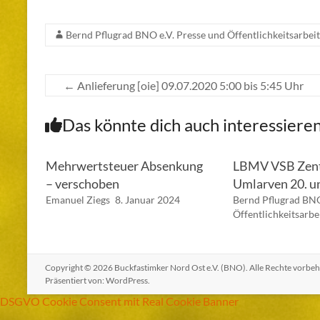
Bernd Pflugrad BNO e.V. Presse und Öffentlichkeitsarbeit
←
Anlieferung [oie] 09.07.2020 5:00 bis 5:45 Uhr
Das könnte dich auch interessiere
Mehrwertsteuer Absenkung
LBMV VSB Zent
– verschoben
Umlarven 20. u
Emanuel Ziegs
8. Januar 2024
Bernd Pflugrad BNO
Öffentlichkeitsarbe
Copyright © 2026
Buckfastimker Nord Ost e.V. (BNO)
. Alle Rechte vorbe
Präsentiert von:
WordPress
.
DSGVO Cookie Consent mit Real Cookie Banner