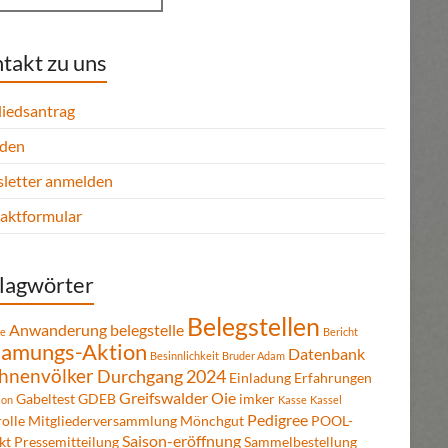
takt zu uns
liedsantrag
den
letter anmelden
aktformular
lagwörter
Belegstellen
Anwanderung
belegstelle
re
Bericht
amungs-Aktion
Datenbank
Besinnlichkeit
Bruder Adam
hnenvölker
Durchgang 2024
Einladung
Erfahrungen
Greifswalder Oie
Gabeltest
GDEB
imker
ion
Kasse
Kassel
Pedigree
olle
Mitgliederversammlung
Mönchgut
POOL-
Saison-eröffnung
kt
Pressemitteilung
Sammelbestellung