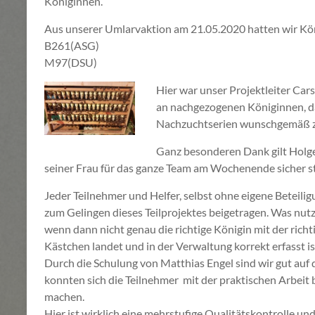
Königinnen.
Aus unserer Umlarvaktion am 21.05.2020 hatten wir Kön
B261(ASG)
M97(DSU)
Hier war unser Projektleiter Car
an nachgezogenen Königinnen, da 
Nachzuchtserien wunschgemäß z
Ganz besonderen Dank gilt Holger
seiner Frau für das ganze Team am Wochenende sicher st
Jeder Teilnehmer und Helfer, selbst ohne eigene Beteil
zum Gelingen dieses Teilprojektes beigetragen. Was nut
wenn dann nicht genau die richtige Königin mit der rich
Kästchen landet und in der Verwaltung korrekt erfasst is
Durch die Schulung von Matthias Engel sind wir gut auf 
konnten sich die Teilnehmer mit der praktischen Arbeit
machen.
Hier ist wirklich eine mehrstufige Qualitätskontrolle un