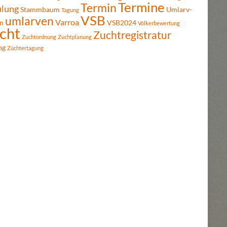
Termine
Termin
ulung
Stammbaum
Umlarv-
Tagung
VSB
umlarven
Varroa
n
VSB2024
Völkerbewertung
cht
Zuchtregistratur
Zuchtordnung
Zuchtplanung
ng
Züchtertagung