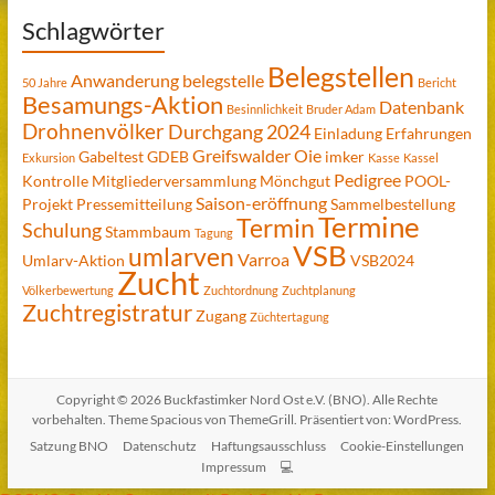
Schlagwörter
Belegstellen
Anwanderung
belegstelle
50 Jahre
Bericht
Besamungs-Aktion
Datenbank
Besinnlichkeit
Bruder Adam
Drohnenvölker
Durchgang 2024
Einladung
Erfahrungen
Greifswalder Oie
Gabeltest
GDEB
imker
Exkursion
Kasse
Kassel
Pedigree
Kontrolle
Mitgliederversammlung
Mönchgut
POOL-
Saison-eröffnung
Projekt
Pressemitteilung
Sammelbestellung
Termine
Termin
Schulung
Stammbaum
Tagung
VSB
umlarven
Varroa
Umlarv-Aktion
VSB2024
Zucht
Völkerbewertung
Zuchtordnung
Zuchtplanung
Zuchtregistratur
Zugang
Züchtertagung
Copyright © 2026
Buckfastimker Nord Ost e.V. (BNO)
. Alle Rechte
vorbehalten. Theme
Spacious
von ThemeGrill. Präsentiert von:
WordPress
.
Satzung BNO
Datenschutz
Haftungsausschluss
Cookie-Einstellungen
Impressum
💻