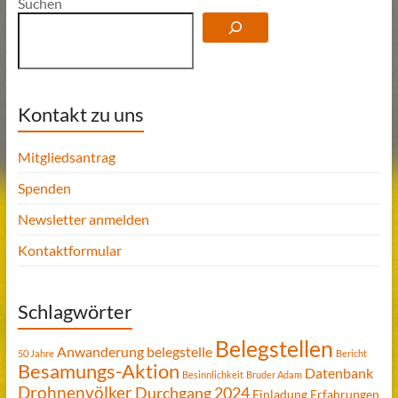
Suchen
Kontakt zu uns
Mitgliedsantrag
Spenden
Newsletter anmelden
Kontaktformular
Schlagwörter
Belegstellen
Anwanderung
belegstelle
50 Jahre
Bericht
Besamungs-Aktion
Datenbank
Besinnlichkeit
Bruder Adam
Drohnenvölker
Durchgang 2024
Einladung
Erfahrungen