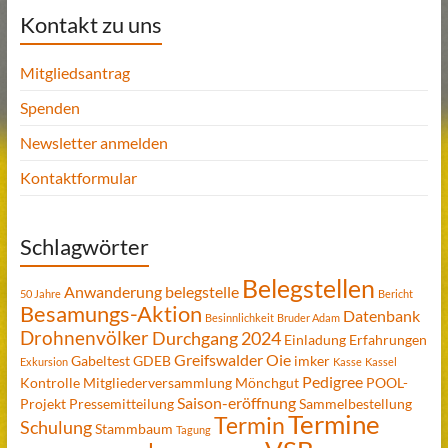
Kontakt zu uns
Mitgliedsantrag
Spenden
Newsletter anmelden
Kontaktformular
Schlagwörter
Belegstellen
Anwanderung
belegstelle
50 Jahre
Bericht
Besamungs-Aktion
Datenbank
Besinnlichkeit
Bruder Adam
Drohnenvölker
Durchgang 2024
Einladung
Erfahrungen
Greifswalder Oie
Gabeltest
GDEB
imker
Exkursion
Kasse
Kassel
Pedigree
Kontrolle
Mitgliederversammlung
Mönchgut
POOL-
Saison-eröffnung
Projekt
Pressemitteilung
Sammelbestellung
Termine
Termin
Schulung
Stammbaum
Tagung