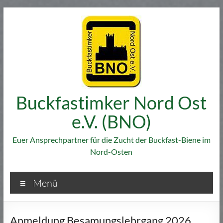
Zum
Inhalt
springen
Buckfastimker Nord Ost
e.V. (BNO)
Euer Ansprechpartner für die Zucht der Buckfast-Biene im
Nord-Osten
Menü
Anmeldung Besamungslehrgang 2026