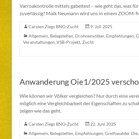
Varroakontrolle mittels gabeltest – wie geht das, was f
zuverlässig? Maik Neumann wird uns in einem ZOOM-Mee
Carsten Ziegs BNO-Zucht
9. Juli 2025
Allgemein
,
Belegstellen
,
Drohnenvölker
,
Empfehlungen
,
G
Veranstaltungen
,
VSB-Projekt
,
Zucht
Anwanderung Oie1/2025 versch
Wie können wir Völker vergleichen? Nur durch eine verei
möglich eine Vergleichbarkeit der Eigenschaften zu sc
zeigen wie das geht.
Carsten Ziegs BNO-Zucht
22. Juni 2025
Allgemein
,
Belegstellen
,
Empfehlungen
,
Greifswalder Oie