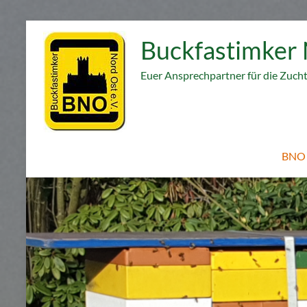
Zum
Inhalt
Buckfastimker 
springen
Euer Ansprechpartner für die Zuch
BNO