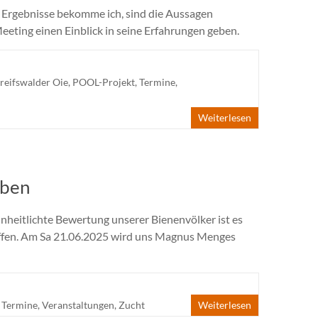
ür Ergebnisse bekomme ich, sind die Aussagen
ting einen Einblick in seine Erfahrungen geben.
reifswalder Oie
,
POOL-Projekt
,
Termine
,
Weiterlesen
oben
nheitlichte Bewertung unserer Bienenvölker ist es
haffen. Am Sa 21.06.2025 wird uns Magnus Menges
,
Termine
,
Veranstaltungen
,
Zucht
Weiterlesen