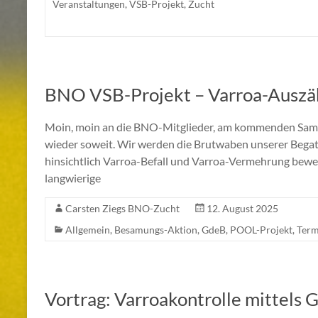
Veranstaltungen
,
VSB-Projekt
,
Zucht
BNO VSB-Projekt – Varroa-Auszä
Moin, moin an die BNO-Mitglieder, am kommenden Samst
wieder soweit. Wir werden die Brutwaben unserer Bega
hinsichtlich Varroa-Befall und Varroa-Vermehrung bewer
langwierige
Carsten Ziegs BNO-Zucht
12. August 2025
Allgemein
,
Besamungs-Aktion
,
GdeB
,
POOL-Projekt
,
Term
Vortrag: Varroakontrolle mittels 