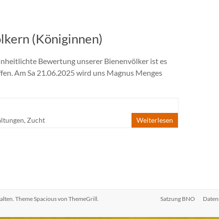
lkern (Königinnen)
nheitlichte Bewertung unserer Bienenvölker ist es
haffen. Am Sa 21.06.2025 wird uns Magnus Menges
altungen
,
Zucht
Weiterlesen
halten. Theme
Spacious
von ThemeGrill.
Satzung BNO
Daten