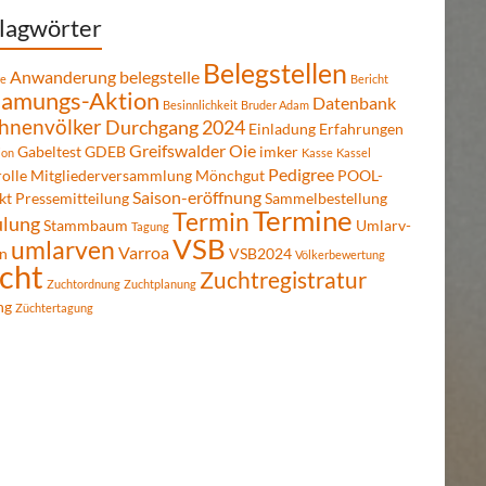
lagwörter
Belegstellen
Anwanderung
belegstelle
re
Bericht
amungs-Aktion
Datenbank
Besinnlichkeit
Bruder Adam
hnenvölker
Durchgang 2024
Einladung
Erfahrungen
Greifswalder Oie
Gabeltest
GDEB
imker
ion
Kasse
Kassel
Pedigree
olle
Mitgliederversammlung
Mönchgut
POOL-
Saison-eröffnung
kt
Pressemitteilung
Sammelbestellung
Termine
Termin
ulung
Stammbaum
Umlarv-
Tagung
VSB
umlarven
Varroa
n
VSB2024
Völkerbewertung
cht
Zuchtregistratur
Zuchtordnung
Zuchtplanung
ng
Züchtertagung