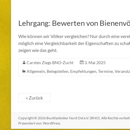
Lehrgang: Bewerten von Bienenvö
Wie können wir Völker vergleichen? Nur durch eine verei
möglich eine Vergleichbarkeit der Eigenschaften zu sc
zeigen wie das geht.
Carsten Ziegs BNO-Zucht
3. Mai 2025
Allgemein
,
Belegstellen
,
Empfehlungen
,
Termine
,
Veranst
« Zurück
Copyright © 2026
Buckfastimker Nord Ost e.V. (BNO)
. Alle Rechte vorbe
Präsentiert von:
WordPress
.