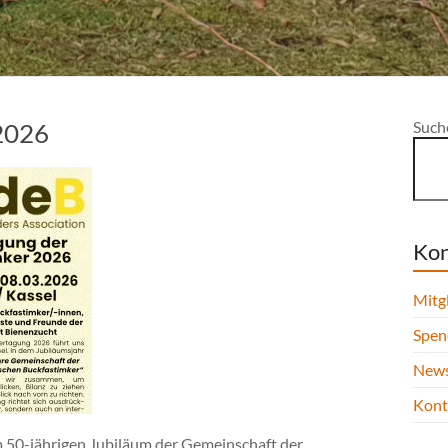
2026
Such
Kon
Mitg
Spen
News
Kont
50-jährigen Jubiläum der Gemeinschaft der