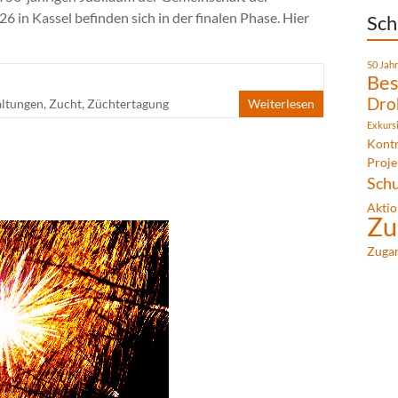
6 in Kassel befinden sich in der finalen Phase. Hier
Sch
50 Jah
Bes
Dro
altungen
,
Zucht
,
Züchtertagung
Weiterlesen
Exkurs
Kontr
Proje
Sch
Aktio
Zu
Zuga