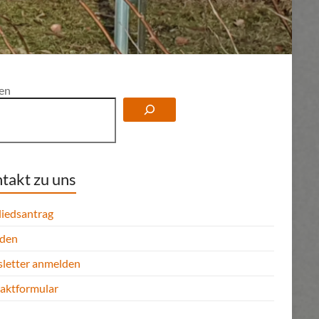
en
takt zu uns
liedsantrag
den
letter anmelden
aktformular